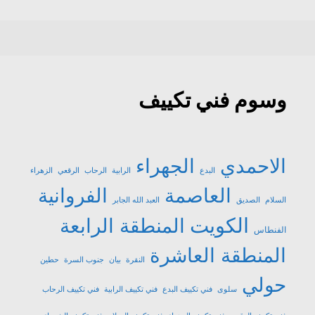
وسوم فني تكييف
الاحمدي
الجهراء
البدع
الرابية
الرحاب
الرقعي
الزهراء
العاصمة
الفروانية
السلام
الصديق
العبد الله الجابر
الكويت
المنطقة الرابعة
الفنطاس
المنطقة العاشرة
النقرة
بيان
جنوب السرة
حطين
حولي
سلوى
فني تكييف البدع
فني تكييف الرابية
فني تكييف الرحاب