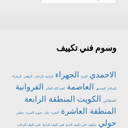
تكييف
وسوم فني تكييف
الاحمدي
الجهراء
البدع
الرابية
الرحاب
الرقعي
الزهراء
العاصمة
الفروانية
السلام
الصديق
العبد الله الجابر
الكويت
المنطقة الرابعة
الفنطاس
المنطقة العاشرة
النقرة
بيان
جنوب السرة
حطين
حولي
سلوى
فني تكييف البدع
فني تكييف الرابية
فني تكييف الرحاب