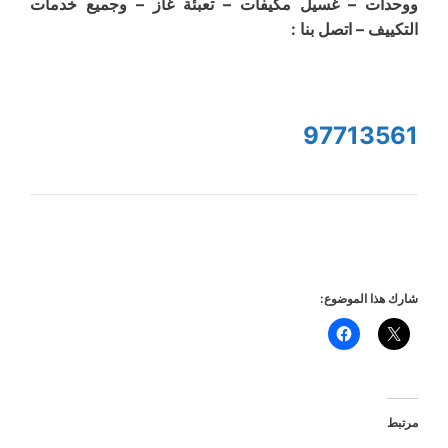
ووحدات – غسيل مكيفات – تعبئة غاز – وجميع خدمات
التكييف – اتصل بنا :
97713561
شارك هذا الموضوع:
مرتبط