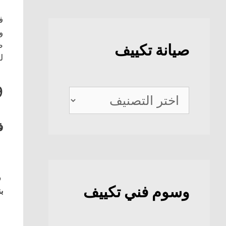
ف
و
ط
صيانة تكييف
ل
9
صيانة
تكييف
ف
ف
وسوم فني تكييف
بن