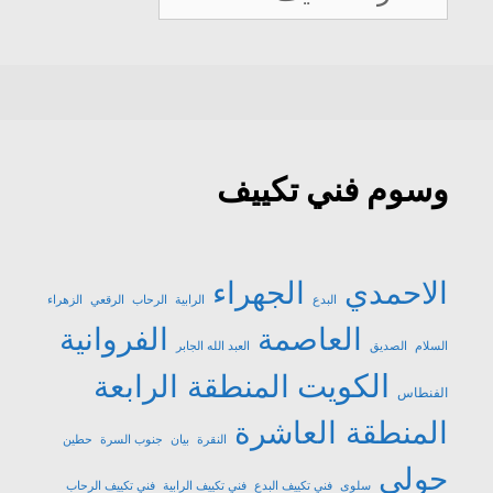
تكييف
وسوم فني تكييف
الاحمدي
الجهراء
البدع
الرابية
الرحاب
الرقعي
الزهراء
العاصمة
الفروانية
السلام
الصديق
العبد الله الجابر
الكويت
المنطقة الرابعة
الفنطاس
المنطقة العاشرة
النقرة
بيان
جنوب السرة
حطين
حولي
سلوى
فني تكييف البدع
فني تكييف الرابية
فني تكييف الرحاب