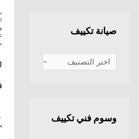
ي
ا
و
صيانة تكييف
غ
س
صيانة
0
تكييف
ف
وسوم فني تكييف
ف
بن