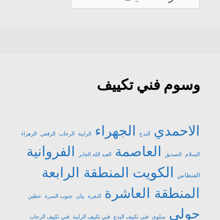
تكييف
وسوم فني تكييف
الاحمدي
الجهراء
البدع
الرابية
الرحاب
الرقعي
الزهراء
العاصمة
الفروانية
السلام
الصديق
العبد الله الجابر
الكويت
المنطقة الرابعة
الفنطاس
المنطقة العاشرة
النقرة
بيان
جنوب السرة
حطين
حولي
سلوى
فني تكييف البدع
فني تكييف الرابية
فني تكييف الرحاب