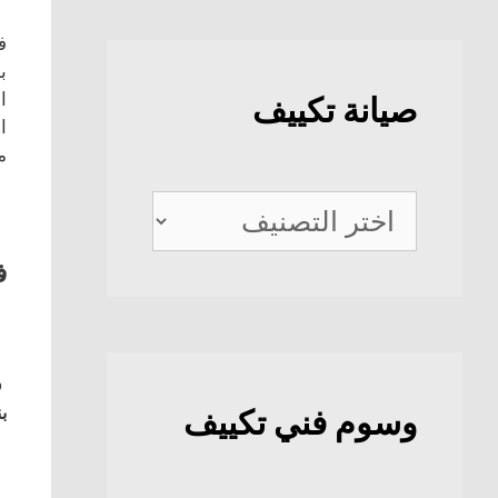
ف
ب
ا
صيانة تكييف
ا
م
صيانة
تكييف
ف
ف
بن
وسوم فني تكييف