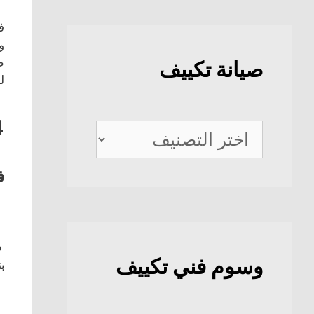
ف
و
ط
صيانة تكييف
ل
4
صيانة
تكييف
ف
ف
وسوم فني تكييف
بن