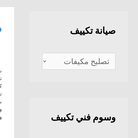
ف
صيانة تكييف
صيانة
تكييف
ن
ت
ك
ت
ب
و
وسوم فني تكييف
و