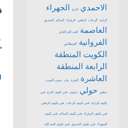
الاحمدي
الجهراء
ف
البدع
الرابية
الرحاب
الرقعي
الزهراء
السلام
الصديق
العاصمة
العبد الله الجابر
ف
الفروانية
الفنطاس
بن
الكويت
المنطقة
الرابعة
المنطقة
1
العاشرة
النقرة
بيان
جنوب السرة
حولي
حطين
سلوى
فني تكييف البدع
فني
تكييف الرابية
فني تكييف الرحاب
فني تكييف الرقعي
فني تكييف الزهراء
فني تكييف السلام
فني تكييف
الشهداء
فني تكييف الصديق
فني تكييف العبد الله