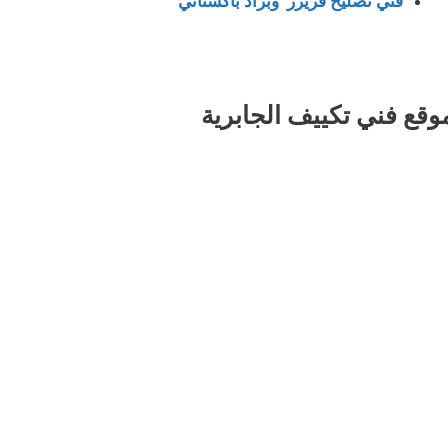
فني تصليح فريزر وبراد باكستاني
وقع فني تكييف الجابرية