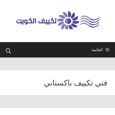
نتقل
لى
لمحتوى
القائمة
فني تكييف باكستاني