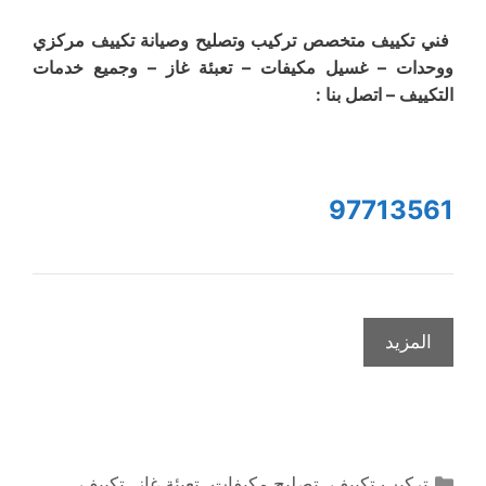
فني تكييف متخصص تركيب وتصليح وصيانة تكييف مركزي
ووحدات – غسيل مكيفات – تعبئة غاز – وجميع خدمات
التكييف – اتصل بنا :
97713561
المزيد
التصنيفات
تركيب تكييف
,
تصليح مكيفات
,
تعبئة غاز
,
تكييف