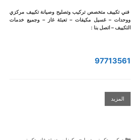
فني تكييف متخصص تركيب وتصليح وصيانة تكييف مركزي
ووحدات – غسيل مكيفات – تعبئة غاز – وجميع خدمات
التكييف – اتصل بنا :
97713561
المزيد
التصنيفات
تركيب تكييف
,
تصليح مكيفات
,
تعبئة غاز
,
تكييف