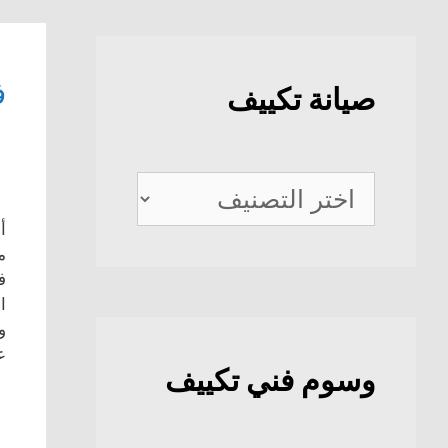
ف
صيانة تكييف
صيانة
تكييف
أ
م
ف
ا
و
ع
وسوم فني تكييف