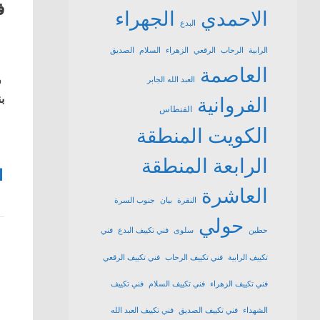
ف
الاحمدي
الجهراء
البدع
الرابية
الرحاب
الرقعي
الزهراء
السلام
الصديق
العاصمة
ف
العبد الله الجابر
بن
الفروانية
الفنطاس
الكويت
المنطقة
الرابعة
المنطقة
1
العاشرة
النقرة
بيان
جنوب السرة
حولي
حطين
سلوى
فني تكييف البدع
فني
تكييف الرابية
فني تكييف الرحاب
فني تكييف الرقعي
فني تكييف الزهراء
فني تكييف السلام
فني تكييف
الشهداء
فني تكييف الصديق
فني تكييف العبد الله