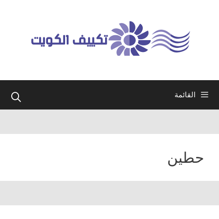
نتقل
لى
لمحتوى
القائمة
حطين