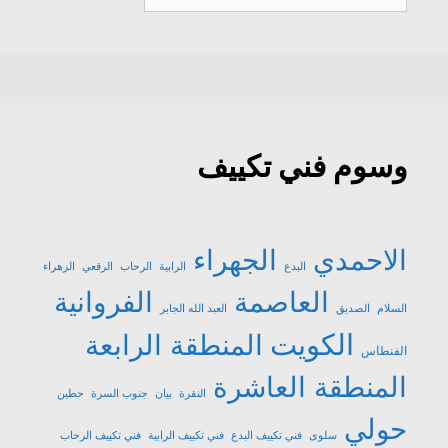
تكييف
وسوم فني تكييف
الاحمدي
الجهراء
البدع
الرابية
الرحاب
الرقعي
الزهراء
العاصمة
الفروانية
السلام
الصديق
العبد الله الجابر
الكويت
المنطقة الرابعة
الفنطاس
المنطقة العاشرة
النقرة
بيان
جنوب السرة
حطين
حولي
سلوى
فني تكييف البدع
فني تكييف الرابية
فني تكييف الرحاب