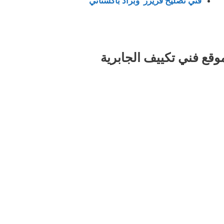
فني تصليح فريزر وبراد باكستاني
وقع فني تكييف الجابرية