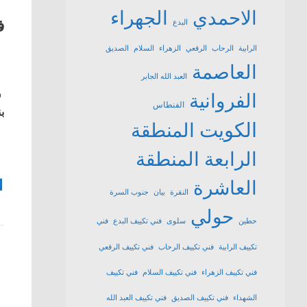
الاحمدي
الجهراء
ف
البدع
الرابية
الرحاب
الرقعي
الزهراء
السلام
الصديق
العاصمة
العبد الله الجابر
ف
الفروانية
الفنطاس
بن
الكويت
المنطقة
الرابعة
المنطقة
1
العاشرة
النقرة
بيان
جنوب السرة
حولي
حطين
سلوى
فني تكييف البدع
فني
تكييف الرابية
فني تكييف الرحاب
فني تكييف الرقعي
فني تكييف الزهراء
فني تكييف السلام
فني تكييف
الشهداء
فني تكييف الصديق
فني تكييف العبد الله