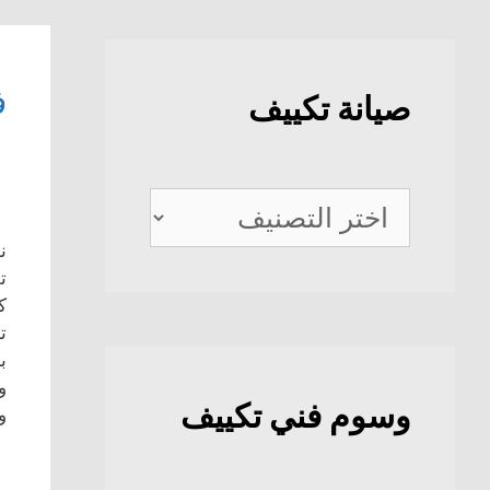
ف
صيانة تكييف
صيانة
تكييف
ن
ت
ك
ت
ب
و
وسوم فني تكييف
و