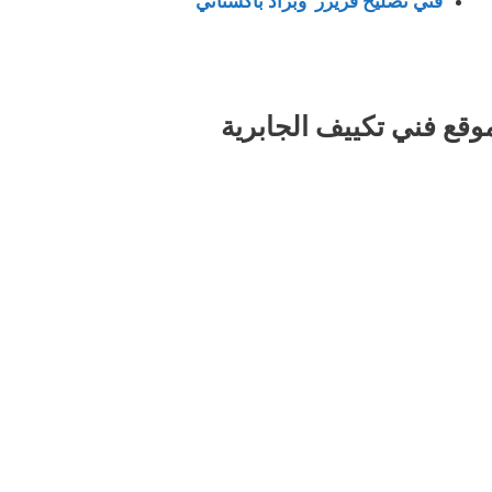
فني تصليح فريزر وبراد باكستاني
وقع فني تكييف الجابرية