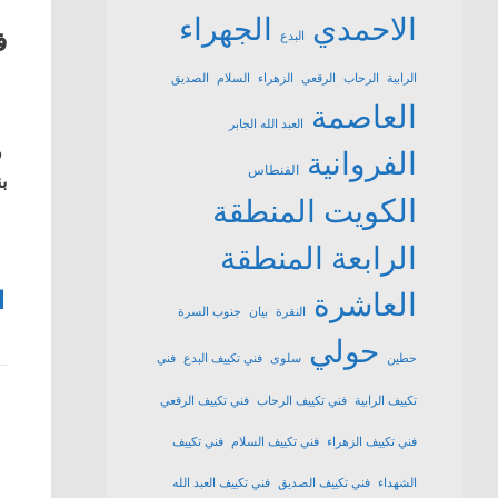
الاحمدي
الجهراء
ف
البدع
الرابية
الرحاب
الرقعي
الزهراء
السلام
الصديق
العاصمة
العبد الله الجابر
ف
الفروانية
الفنطاس
بن
الكويت
المنطقة
الرابعة
المنطقة
1
العاشرة
النقرة
بيان
جنوب السرة
حولي
حطين
سلوى
فني تكييف البدع
فني
تكييف الرابية
فني تكييف الرحاب
فني تكييف الرقعي
فني تكييف الزهراء
فني تكييف السلام
فني تكييف
الشهداء
فني تكييف الصديق
فني تكييف العبد الله