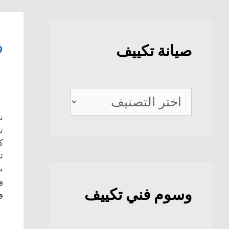
ف
صيانة تكييف
صيانة
تكييف
ن
ت
ك
ت
ب
و
وسوم فني تكييف
و