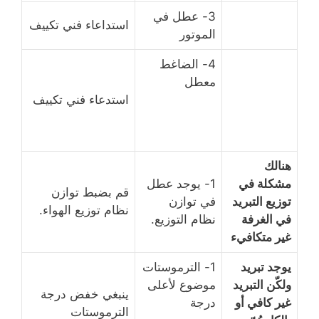
3- عطل في
استداعاء فني تكييف
الموتور
4- الضاغط
معطل
استدعاء فني تكييف
هنالك
مشكلة في
1- يوجد عطل
قم بضبط توازن
توزيع التبريد
في توازن
نظام توزيع الهواء.
في الغرفة
نظام التوزيع.
غير متكافيء
يوجد تبريد
1- الترموستات
ولكّن التبريد
موضوع لأعلى
ينبغي خفض درجة
غير كافي أو
درجة
الترموستات