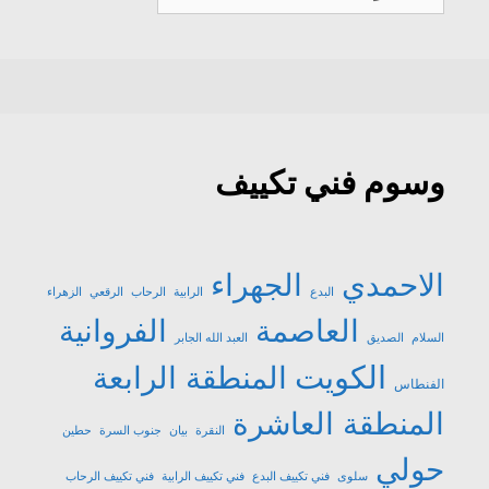
تكييف
وسوم فني تكييف
الاحمدي
الجهراء
البدع
الرابية
الرحاب
الرقعي
الزهراء
العاصمة
الفروانية
السلام
الصديق
العبد الله الجابر
الكويت
المنطقة الرابعة
الفنطاس
المنطقة العاشرة
النقرة
بيان
جنوب السرة
حطين
حولي
سلوى
فني تكييف البدع
فني تكييف الرابية
فني تكييف الرحاب