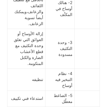
2- هنالك
اللفائف
أوساخ في
والزعانف،ويمكنك
المكثْف
أيضاً تسوية
الزعانف.
إزالة الأوساخ أو
العوائق التي تغلق
3- وحدة
وحدة التكثيف مع
التكثيف
قطع الأعشاب
مسدودة
الضارة والكتل
المتكومة.
4- نظام
التبخير فيه
تنظيفه
أوساخ
5- الضاغط
استدعاء فني تكييف
معطّل