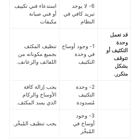
6- لا يوجد
استدعاء فني تكييف
تبريد كافي في
أو فني صيانة
النظام
مكيفات
قد تعمل
وحدة
1- وجود أوساخ
تنظيف المكثف
التكثيف أو
في وحدة
بجميع مكوناته من
تتوقف
التكثيف
اللفائف والزعانف.
بشكل
متكرر.
2- وحدة
يجب إزالة كافة
التكثيف
الأوساخ والركام
مُسدودة
الذي يسد المكثف.
3- وجود
أوساخ في
يجب تنظيف المُبخْر.
المُبخْر