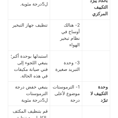
بالكاد يُبرّد
ل5درجة مئوية.
التكييف
المركزي
2- هنالك
تنظيف جهاز التبخير
أوساخ في
نظام تبخير
الهواء
استبدلها بوحدة أكبر؛
3- وحدة
ينبغي اللجوء إلى
التبريد صغيرة
فني صيانة مكيفات
في هذه الحالة.
وحدة
1- الترموستات
ينبغي خفض درجة
التكييف لا
موضوع لأعلى
الترموستات
تبرّد
درجة
ل5درجة مئوية
قم بتنظيف المكثف
بالكامل مع تنظيف