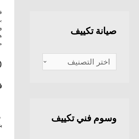
ف
ب
و
صيانة تكييف
ه
م
صيانة
0
تكييف
ف
وسوم فني تكييف
ف
بن