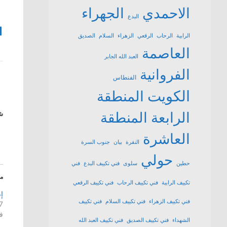
الاحمدي
الجهراء
البدع
1
الرابية
الرحاب
الرقعي
الزهراء
السلام
الصديق
العاصمة
العبد الله الجابر
الفروانية
الفنطاس
الكويت
المنطقة
الرابعة
المنطقة
شا
العاشرة
النقرة
بيان
جنوب السرة
حولي
حطين
سلوى
فني تكييف البدع
فني
م
تكييف الرابية
فني تكييف الرحاب
فني تكييف الرقعي
إ
فني تكييف الزهراء
فني تكييف السلام
فني تكييف
7 ديسمبر، 4
ف
الشهداء
فني تكييف الصديق
فني تكييف العبد الله