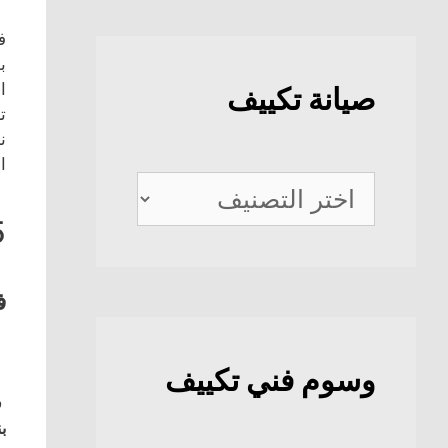
ف
ب
ا
صيانة تكييف
ت
ن
ا
صيانة
تكييف
5
ف
وسوم فني تكييف
ف
بن