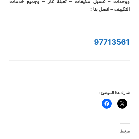
ووحدات – غسيل مكيفات – تعبئة غاز – وجميع خدمات
التكييف – اتصل بنا :
97713561
شارك هذا الموضوع:
مرتبط