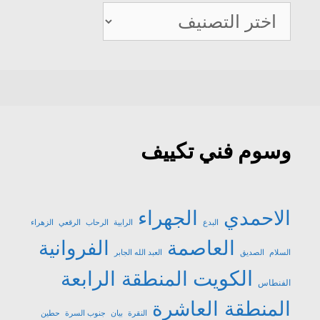
صيانة
تكييف
وسوم فني تكييف
الاحمدي
الجهراء
البدع
الرابية
الرحاب
الرقعي
الزهراء
العاصمة
الفروانية
السلام
الصديق
العبد الله الجابر
الكويت
المنطقة الرابعة
الفنطاس
المنطقة العاشرة
النقرة
بيان
جنوب السرة
حطين