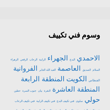
وسوم فني تكييف
الاحمدي
الجهراء
البدع
الرابية
الرحاب
الرقعي
الزهراء
العاصمة
الفروانية
السلام
الصديق
العبد الله الجابر
الكويت
المنطقة الرابعة
الفنطاس
المنطقة العاشرة
النقرة
بيان
جنوب السرة
حطين
حولي
سلوى
فني تكييف البدع
فني تكييف الرابية
فني تكييف الرحاب