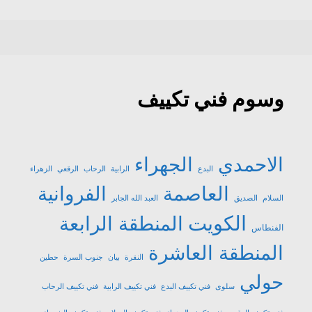
وسوم فني تكييف
الاحمدي
الجهراء
البدع
الرابية
الرحاب
الرقعي
الزهراء
العاصمة
الفروانية
السلام
الصديق
العبد الله الجابر
الكويت
المنطقة الرابعة
الفنطاس
المنطقة العاشرة
النقرة
بيان
جنوب السرة
حطين
حولي
سلوى
فني تكييف البدع
فني تكييف الرابية
فني تكييف الرحاب