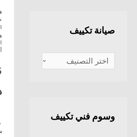
ف
خ
ا
صيانة تكييف
و
ا
أ
صيانة
تكييف
5
ف
وسوم فني تكييف
ف
بن