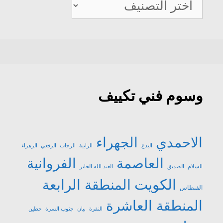
صيانة
تكييف
وسوم فني تكييف
الاحمدي
الجهراء
البدع
الرابية
الرحاب
الرقعي
الزهراء
العاصمة
الفروانية
السلام
الصديق
العبد الله الجابر
الكويت
المنطقة الرابعة
الفنطاس
المنطقة العاشرة
النقرة
بيان
جنوب السرة
حطين