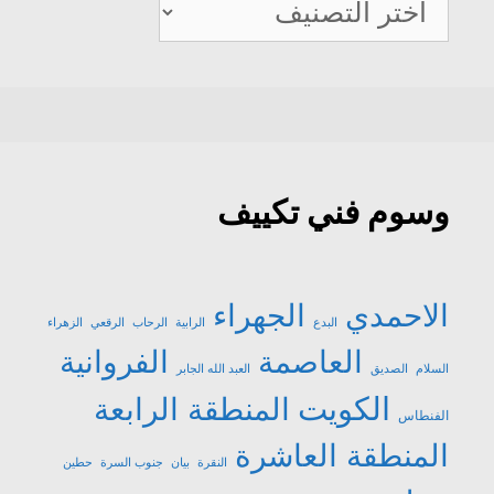
صيانة
تكييف
وسوم فني تكييف
الاحمدي
الجهراء
البدع
الرابية
الرحاب
الرقعي
الزهراء
العاصمة
الفروانية
السلام
الصديق
العبد الله الجابر
الكويت
المنطقة الرابعة
الفنطاس
المنطقة العاشرة
النقرة
بيان
جنوب السرة
حطين