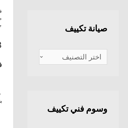
ف
ط
ج
صيانة تكييف
8
صيانة
تكييف
ف
ف
بن
وسوم فني تكييف