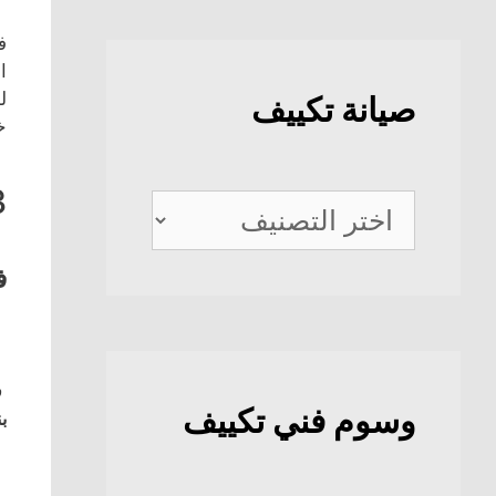
ف
ا
ل
صيانة تكييف
خ
3
صيانة
تكييف
ف
ف
وسوم فني تكييف
بن