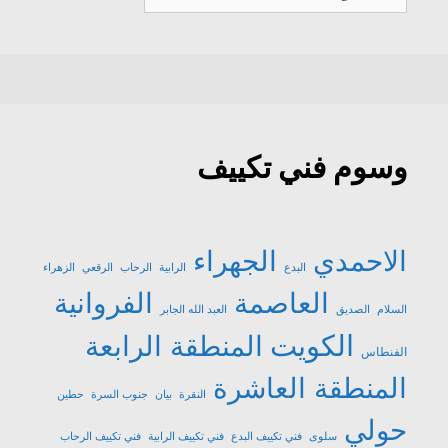
تكييف
وسوم فني تكييف
الاحمدي
الجهراء
البدع
الرابية
الرحاب
الرقعي
الزهراء
العاصمة
الفروانية
السلام
الصديق
العبد الله الجابر
الكويت
المنطقة الرابعة
الفنطاس
المنطقة العاشرة
النقرة
بيان
جنوب السرة
حطين
حولي
سلوى
فني تكييف البدع
فني تكييف الرابية
فني تكييف الرحاب