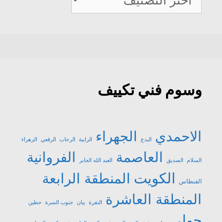
تكييف
وسوم فني تكييف
الاحمدي
الجهراء
البدع
الرابية
الرحاب
الرقعي
الزهراء
العاصمة
الفروانية
السلام
الصديق
العبد الله الجابر
الكويت
المنطقة الرابعة
الفنطاس
المنطقة العاشرة
النقرة
بيان
جنوب السرة
حطين
حولي