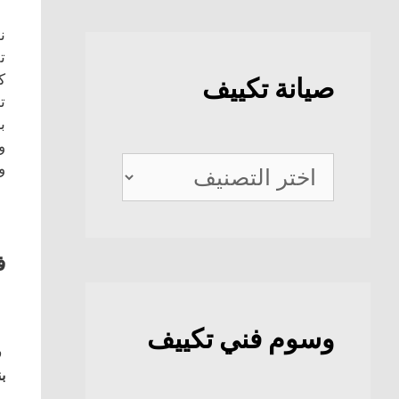
ن
ت
ك
صيانة تكييف
ت
ب
و
صيانة
و
تكييف
ف
وسوم فني تكييف
ف
بن