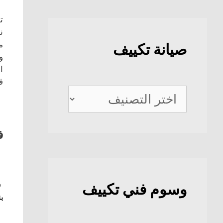
ت
ن
م
صيانة تكييف
و
ا
ف
صيانة
تكييف
ف
ف
وسوم فني تكييف
بن