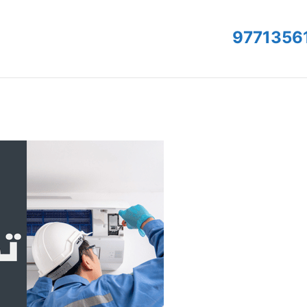
9771356