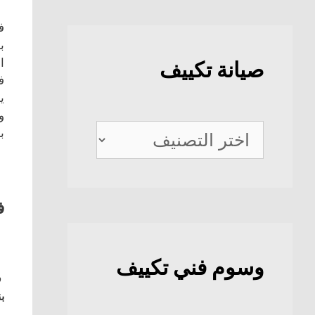
ف
ب
ا
صيانة تكييف
ف
ي
و
صيانة
ب
تكييف
ف
وسوم فني تكييف
ف
بن