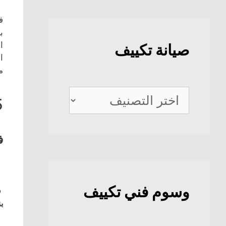
ف
ب
ا
صيانة تكييف
ا
م
صيانة
5
تكييف
ف
وسوم فني تكييف
ف
بن