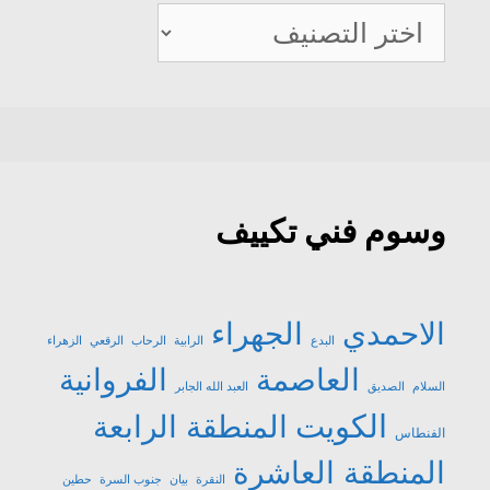
صيانة
تكييف
وسوم فني تكييف
الاحمدي
الجهراء
البدع
الرابية
الرحاب
الرقعي
الزهراء
العاصمة
الفروانية
السلام
الصديق
العبد الله الجابر
الكويت
المنطقة الرابعة
الفنطاس
المنطقة العاشرة
النقرة
بيان
جنوب السرة
حطين