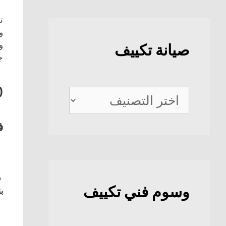
ت
و
و
صيانة تكييف
ج
0
صيانة
تكييف
ف
ف
وسوم فني تكييف
بن