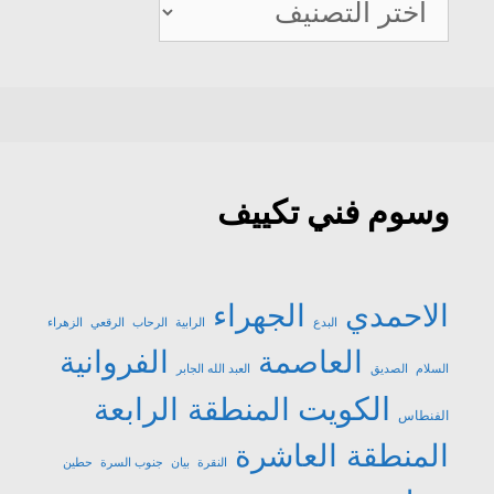
صيانة
تكييف
وسوم فني تكييف
الاحمدي
الجهراء
البدع
الرابية
الرحاب
الرقعي
الزهراء
العاصمة
الفروانية
السلام
الصديق
العبد الله الجابر
الكويت
المنطقة الرابعة
الفنطاس
المنطقة العاشرة
النقرة
بيان
جنوب السرة
حطين