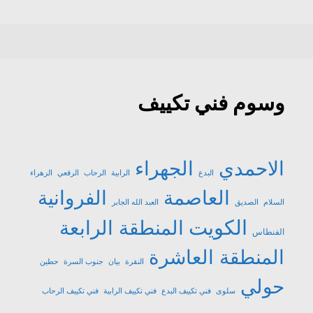
وسوم فني تكييف
الاحمدي
الجهراء
البدع
الرابية
الرحاب
الرقعي
الزهراء
العاصمة
الفروانية
السلام
الصديق
العبد الله الجابر
الكويت
المنطقة الرابعة
الفنطاس
المنطقة العاشرة
النقرة
بيان
جنوب السرة
حطين
حولي
سلوى
فني تكييف البدع
فني تكييف الرابية
فني تكييف الرحاب