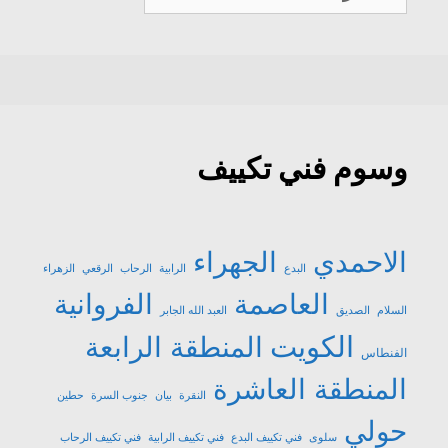
تكييف
وسوم فني تكييف
الاحمدي
الجهراء
البدع
الرابية
الرحاب
الرقعي
الزهراء
العاصمة
الفروانية
السلام
الصديق
العبد الله الجابر
الكويت
المنطقة الرابعة
الفنطاس
المنطقة العاشرة
النقرة
بيان
جنوب السرة
حطين
حولي
سلوى
فني تكييف البدع
فني تكييف الرابية
فني تكييف الرحاب